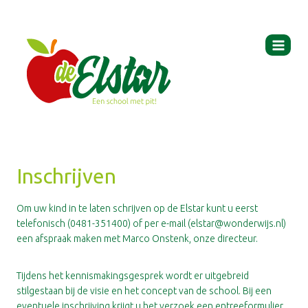
Ga
naar
de
inhoud
Inschrijven
Om uw kind in te laten schrijven op de Elstar kunt u eerst
telefonisch (0481-351400) of per e-mail (elstar@wonderwijs.nl)
een afspraak maken met Marco Onstenk, onze directeur.
Tijdens het kennismakingsgesprek wordt er uitgebreid
stilgestaan bij de visie en het concept van de school. Bij een
eventuele inschrijving krijgt u het verzoek een entreeformulier